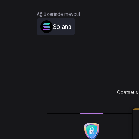
Ağ üzerinde mevcut:
Solana
Goatseus M