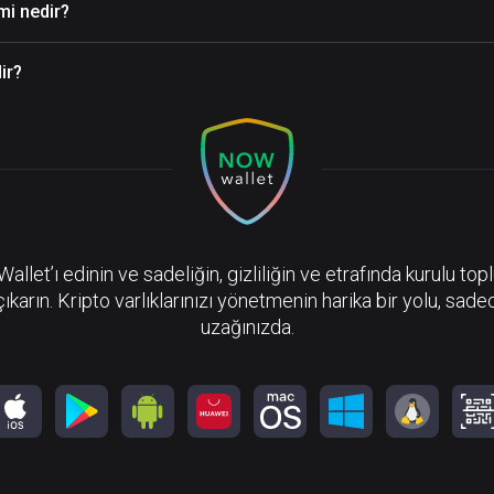
i nedir?
ir?
llet’ı edinin ve sadeliğin, gizliliğin ve etrafında kurulu top
çıkarın. Kripto varlıklarınızı yönetmenin harika bir yolu, sadec
uzağınızda.