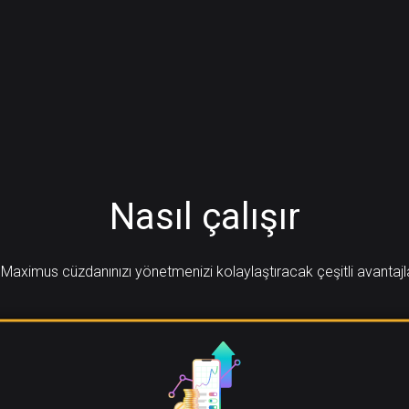
Nasıl çalışır
aximus cüzdanınızı yönetmenizi kolaylaştıracak çeşitli avantajl