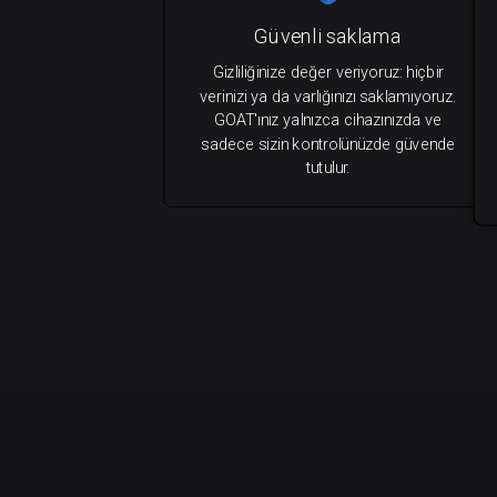
Güvenli saklama
Gizliliğinize değer veriyoruz: hiçbir
verinizi ya da varlığınızı saklamıyoruz.
GOAT'ınız yalnızca cihazınızda ve
sadece sizin kontrolünüzde güvende
tutulur.