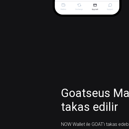
Goatseus Ma
takas edilir
NOW Wallet ile GOAT'ı takas edebili