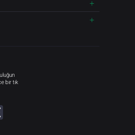
luluğun
e bir tık