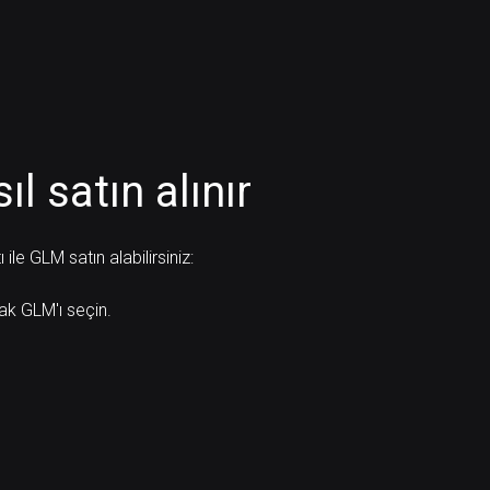
ıl satın alınır
le GLM satın alabilirsiniz:
rak GLM'ı seçin.