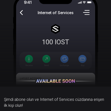
Internet of Services
100
IOST
Şimdi abone olun ve Internet of Services cüzdanına erişen
ilk kişi olun!