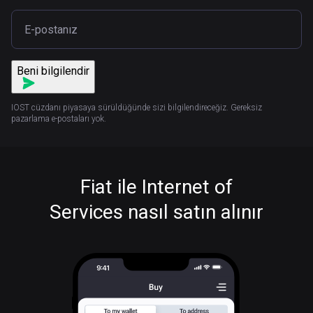
Beni bilgilendir
IOST cüzdanı piyasaya sürüldüğünde sizi bilgilendireceğiz. Gereksiz
pazarlama e-postaları yok.
Fiat ile Internet of
Services nasıl satın alınır