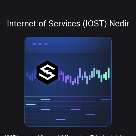
Internet of Services (IOST) Nedir