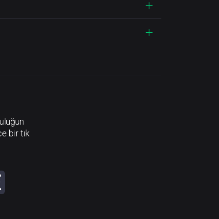
luluğun
e bir tık