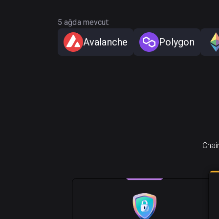
5 ağda mevcut:
Avalanche
Polygon
Chain