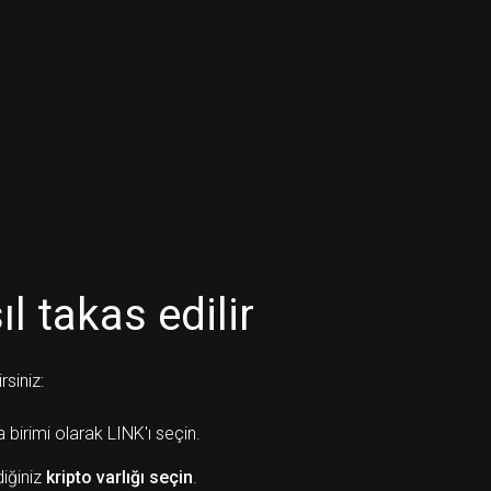
l takas edilir
rsiniz:
a birimi olarak LINK'ı seçin.
diğiniz
kripto varlığı seçin
.