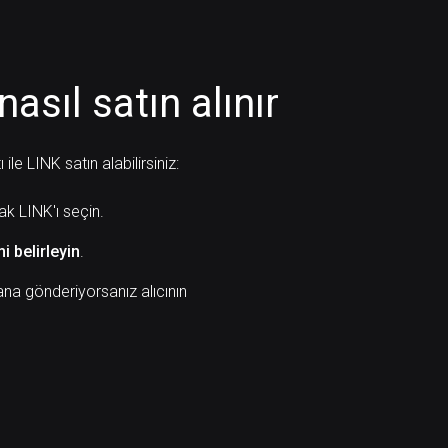
nasıl satın alınır
e LINK satın alabilirsiniz:
ak LINK'ı seçin.
mi belirleyin
.
na gönderiyorsanız alıcının