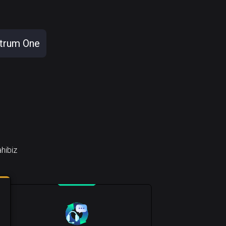
itrum One
ahibiz