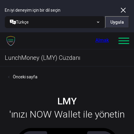
En iyi deneyim için bir dil seçin
Türkçe
Uygula
Almak
LunchMoney (LMY) Cüzdanı
Önceki sayfa
LMY
'ınızı NOW Wallet ile yönetin