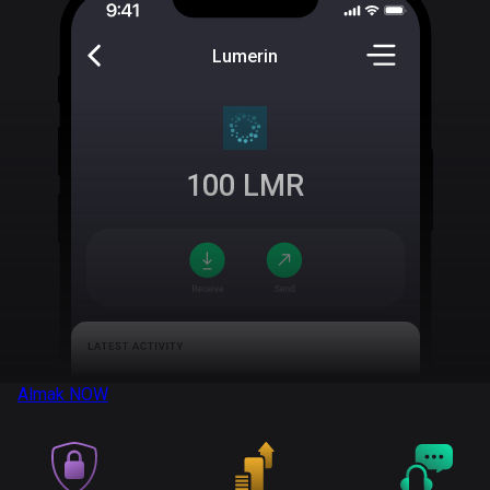
Lumerin
100
LMR
Almak
NOW