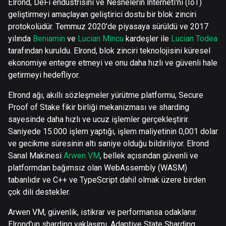
Elrond, DeFi endüstrisini ve Nesnelerin İnterneti'ni (IoT)
geliştirmeyi amaçlayan geliştirici dostu bir blok zinciri
protokolüdür. Temmuz 2020'de piyasaya sürüldü ve 2017
yılında
Beniamin
ve
Lucian Mincu
kardeşler ile
Lucian Todea
tarafından kuruldu. Elrond, blok zinciri teknolojisini küresel
ekonomiye entegre etmeyi ve onu daha hızlı ve güvenli hale
getirmeyi hedefliyor.
Elrond ağı, akıllı sözleşmeler yürütme platformu, Secure
Proof of Stake fikir birliği mekanizması ve sharding
sayesinde daha hızlı ve ucuz işlemler gerçekleştirir.
Saniyede 15.000 işlem yaptığı, işlem maliyetinin 0,001 dolar
ve gecikme süresinin altı saniye olduğu bildiriliyor. Elrond
Sanal Makinesi
Arwen VM
, bellek açısından güvenli ve
platformdan bağımsız olan WebAssembly (WASM)
tabanlıdır ve C++ ve TypeScript dahil olmak üzere birden
çok dili destekler.
Arwen VM, güvenlik, istikrar ve performansa odaklanır.
Elrond'un sharding yaklaşımı, Adaptive State Sharding