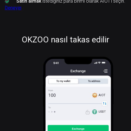
Satın almak
istediğiniz para birimi olarak AIOT'ı seçin.
Deneyin
OKZOO nasıl takas edilir
AIOT