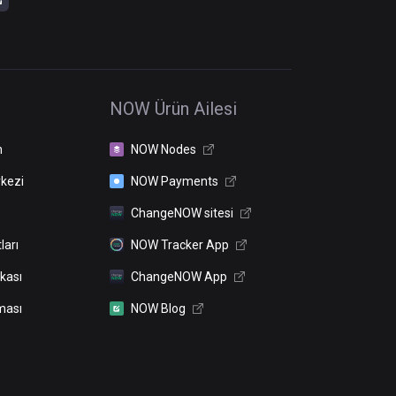
NOW Ürün Ailesi
n
NOW Nodes
kezi
NOW Payments
ChangeNOW sitesi
ları
NOW Tracker App
ikası
ChangeNOW App
ması
NOW Blog