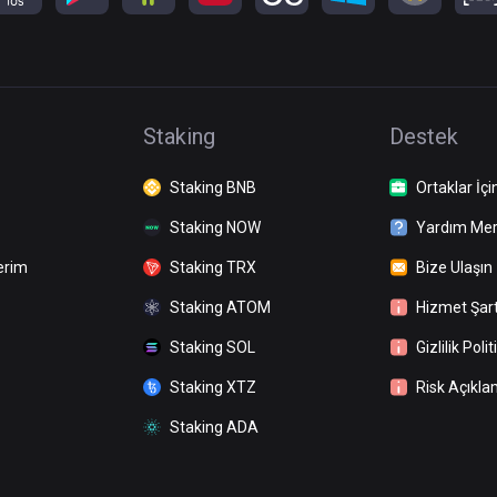
Staking
Destek
Staking BNB
Ortaklar İçi
Staking NOW
Yardım Mer
erim
Staking TRX
Bize Ulaşın
Staking ATOM
Hizmet Şart
Staking SOL
Gizlilik Polit
Staking XTZ
Risk Açıkla
Staking ADA