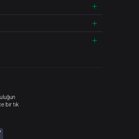
luluğun
e bir tık