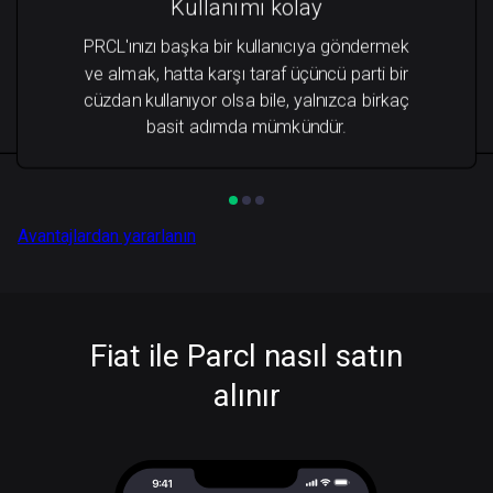
Kullanımı kolay
PRCL'ınızı başka bir kullanıcıya göndermek
ve almak, hatta karşı taraf üçüncü parti bir
cüzdan kullanıyor olsa bile, yalnızca birkaç
basit adımda mümkündür.
Avantajlardan yararlanın
Fiat ile Parcl nasıl satın
alınır