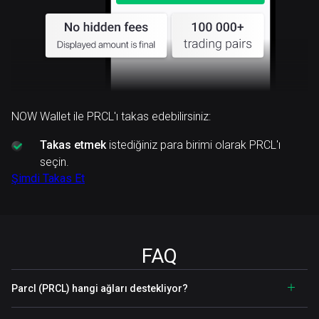
NOW Wallet ile PRCL'ı takas edebilirsiniz:
Takas etmek
istediğiniz para birimi olarak PRCL'ı
seçin.
Şimdi Takas Et
FAQ
Parcl (PRCL) hangi ağları destekliyor?