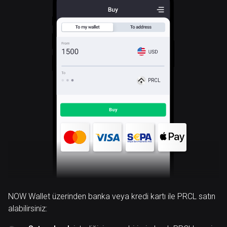
PRCL
NOW Wallet üzerinden banka veya kredi kartı ile PRCL satın
alabilirsiniz: