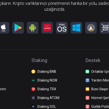
çıkarın. Kripto varlıklarınızı yönetmenin harika bir yolu, sadec
uzağınızda.
Staking
Destek
Staking BNB
Ortaklar İçi
Staking NOW
Yardım Mer
erim
Staking TRX
Bize Ulaşın
Staking ATOM
Hizmet Şart
Staking SOL
Gizlilik Polit