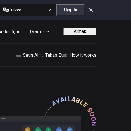
Türkçe
Uygula
Almak
aklar İçin
Destek
Satın Al
Takas Et
How it works