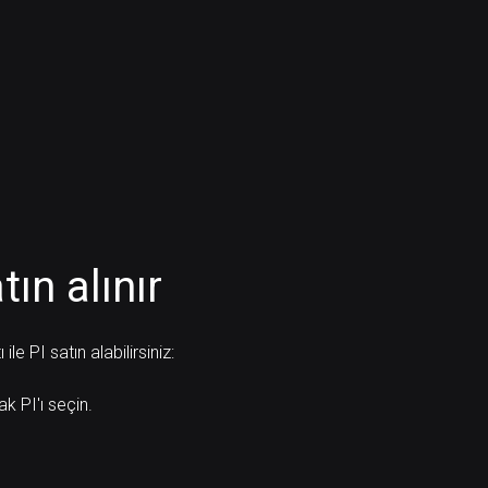
tın alınır
e PI satın alabilirsiniz:
ak PI'ı seçin.