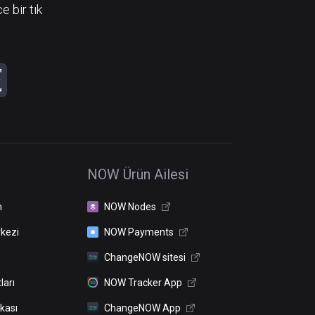
e bir tık
NOW Ürün Ailesi
n
NOW Nodes
kezi
NOW Payments
ChangeNOW sitesi
ları
NOW Tracker App
ikası
ChangeNOW App