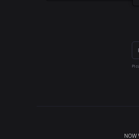
PI c
NOW Wa