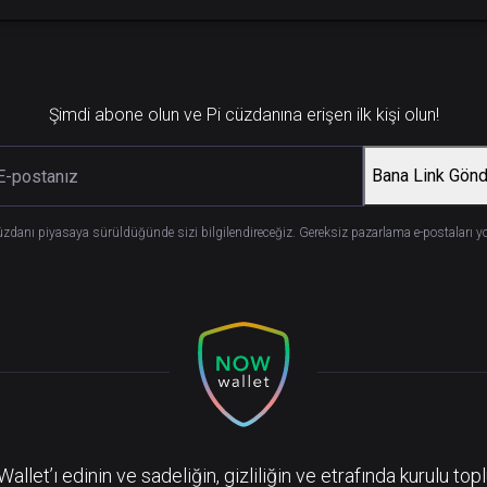
Şimdi abone olun ve Pi cüzdanına erişen ilk kişi olun!
Bana Link Gönd
üzdanı piyasaya sürüldüğünde sizi bilgilendireceğiz. Gereksiz pazarlama e-postaları y
llet’ı edinin ve sadeliğin, gizliliğin ve etrafında kurulu top