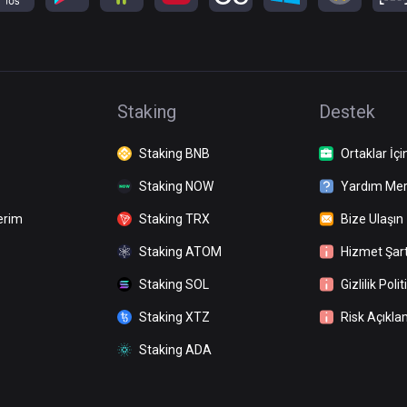
Staking
Destek
Staking BNB
Ortaklar İçi
Staking NOW
Yardım Mer
erim
Staking TRX
Bize Ulaşın
Staking ATOM
Hizmet Şart
Staking SOL
Gizlilik Polit
Staking XTZ
Risk Açıkla
Staking ADA