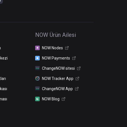
NOW Ürün Ailesi
n
NOW Nodes
kezi
NOW Payments
ChangeNOW sitesi
ları
NOW Tracker App
ikası
ChangeNOW App
ması
NOW Blog