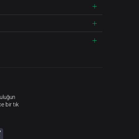
luluğun
e bir tık