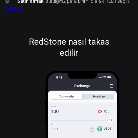
Satın almak
istediğiniz para birimi olarak RED'ı seçin.
Deneyin
RedStone nasıl takas
edilir
RED