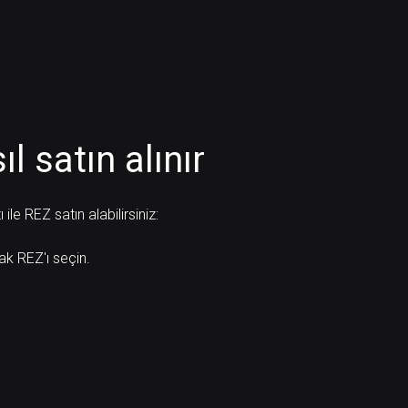
l satın alınır
le REZ satın alabilirsiniz:
rak REZ'ı seçin.