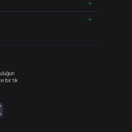
luluğun
e bir tık