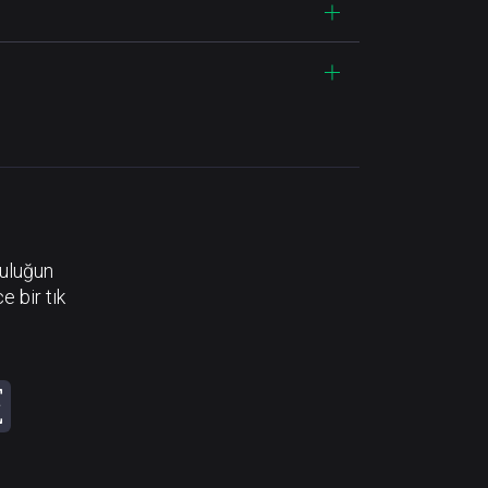
luluğun
e bir tık