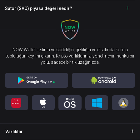
Sator (SAO) piyasa değeri nedir?
NOW Wallet’ı edinin ve sadeliğin, gizliliğin ve etrafında kurulu
topluluğun keyfini çıkarın. Kripto varlıklarınızı yönetmenin harika bir
yolu, sadece bir tık uzağınızda.
Varlıklar