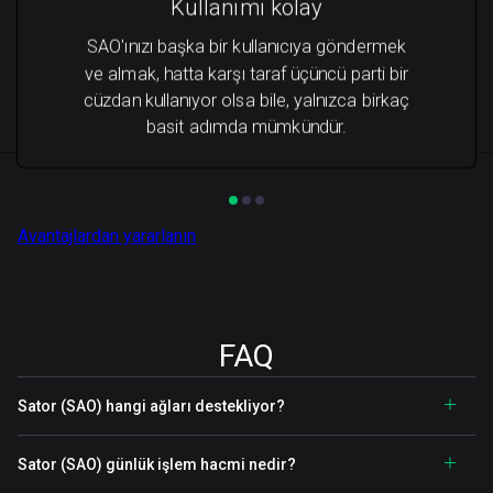
Kullanımı kolay
SAO'ınızı başka bir kullanıcıya göndermek
ve almak, hatta karşı taraf üçüncü parti bir
cüzdan kullanıyor olsa bile, yalnızca birkaç
basit adımda mümkündür.
Avantajlardan yararlanın
FAQ
Sator (SAO) hangi ağları destekliyor?
Sator (SAO) günlük işlem hacmi nedir?