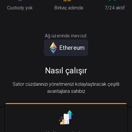
Custody yok
Birkaç adımda
7/24 aktif
Ağ üzerinde mevcut:
Ethereum
Nasıl çalışır
Sator cüzdanınızı yönetmenizi kolaylaştıracak çeşitli
avantajlara sahibiz