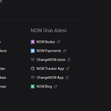
NOW Ürün Ailesi
n
NOW Nodes
kezi
NOW Payments
ChangeNOW sitesi
ları
NOW Tracker App
ikası
ChangeNOW App
ması
NOW Blog