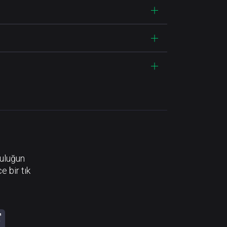
luluğun
e bir tık