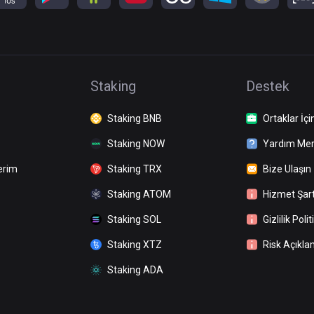
Staking
Destek
Staking BNB
Ortaklar İçi
Staking NOW
Yardım Mer
erim
Staking TRX
Bize Ulaşın
Staking ATOM
Hizmet Şart
Staking SOL
Gizlilik Polit
Staking XTZ
Risk Açıkla
Staking ADA