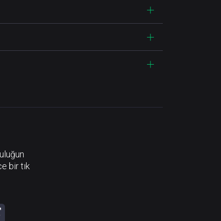
luluğun
e bir tık