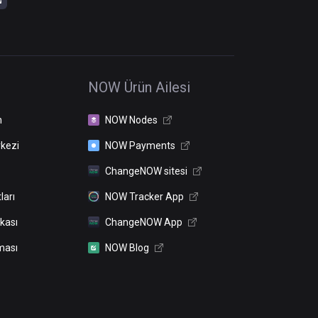
NOW Ürün Ailesi
n
NOW Nodes
kezi
NOW Payments
ChangeNOW sitesi
ları
NOW Tracker App
ikası
ChangeNOW App
ması
NOW Blog