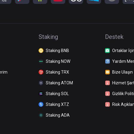
Staking
Destek
Staking BNB
Ortaklar İçi
Staking NOW
Yardım Mer
erim
Staking TRX
Bize Ulaşın
Staking ATOM
Hizmet Şart
Staking SOL
Gizlilik Polit
Staking XTZ
Risk Açıkla
Staking ADA