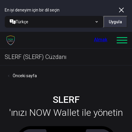
En iyi deneyim için bir dil seçin
Türkçe
Uygula
Almak
SLERF (SLERF) Cüzdanı
Önceki sayfa
SLERF
'ınızı NOW Wallet ile yönetin