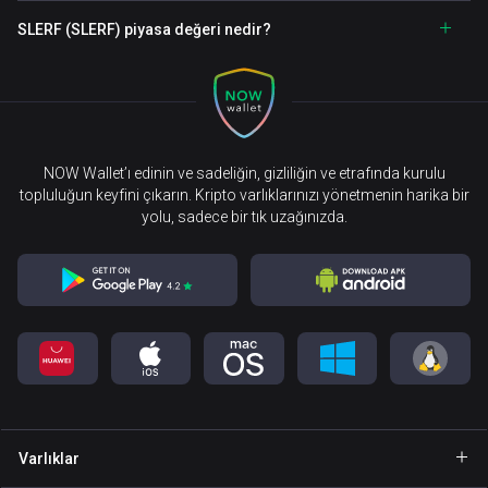
SLERF (SLERF) piyasa değeri nedir?
NOW Wallet’ı edinin ve sadeliğin, gizliliğin ve etrafında kurulu
topluluğun keyfini çıkarın. Kripto varlıklarınızı yönetmenin harika bir
yolu, sadece bir tık uzağınızda.
Varlıklar