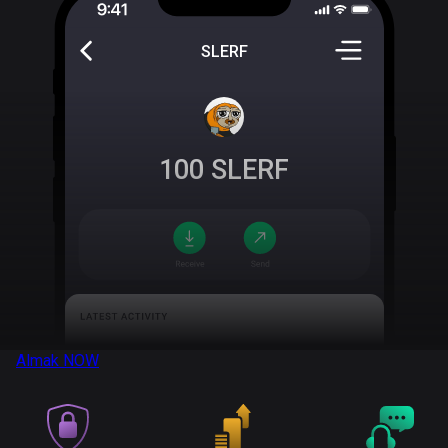
SLERF
100
SLERF
Almak
NOW