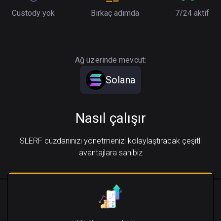
Custody yok
Birkaç adımda
7/24 aktif
Ağ üzerinde mevcut:
Solana
Nasıl çalışır
SLERF cüzdanınızı yönetmenizi kolaylaştıracak çeşitli
avantajlara sahibiz