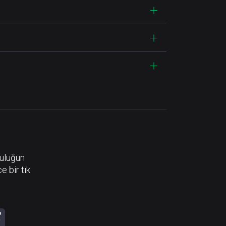
luluğun
e bir tık