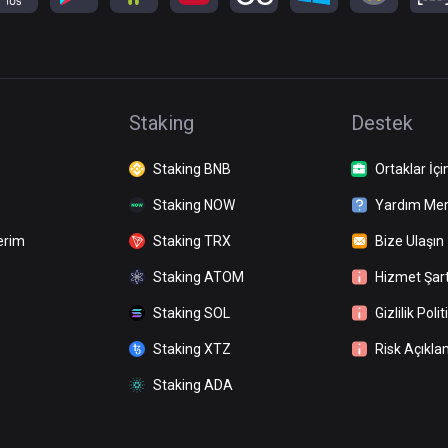
Staking
Destek
Staking BNB
Ortaklar İçi
Staking NOW
Yardım Mer
erim
Staking TRX
Bize Ulaşın
Staking ATOM
Hizmet Şart
Staking SOL
Gizlilik Polit
Staking XTZ
Risk Açıkla
Staking ADA