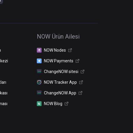
NOW Ürün Ailesi
n
NOW Nodes
kezi
NOW Payments
ChangeNOW sitesi
ları
NOW Tracker App
ikası
ChangeNOW App
ması
NOW Blog