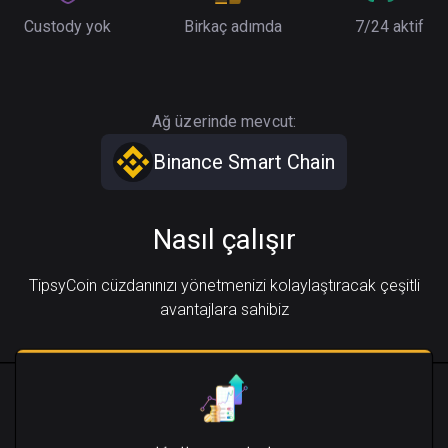
Custody yok
Birkaç adımda
7/24 aktif
Ağ üzerinde mevcut:
Binance Smart Chain
Nasıl çalışır
TipsyCoin cüzdanınızı yönetmenizi kolaylaştıracak çeşitli
avantajlara sahibiz