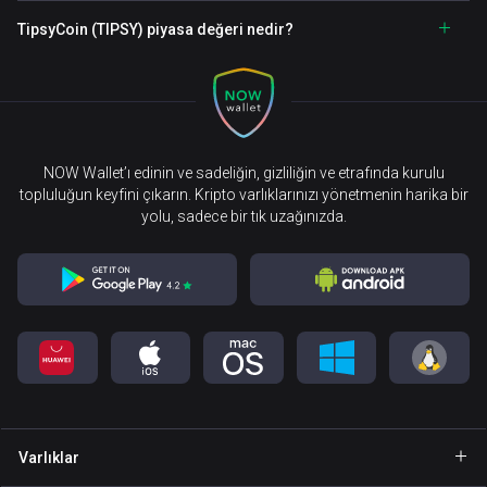
TipsyCoin (TIPSY) piyasa değeri nedir?
NOW Wallet’ı edinin ve sadeliğin, gizliliğin ve etrafında kurulu
topluluğun keyfini çıkarın. Kripto varlıklarınızı yönetmenin harika bir
yolu, sadece bir tık uzağınızda.
Varlıklar