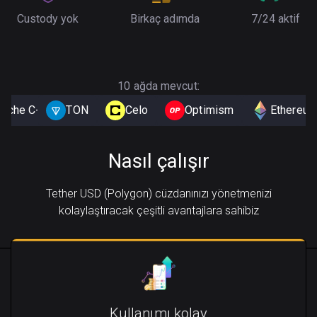
Custody yok
Birkaç adımda
7/24 aktif
10 ağda mevcut:
anche C-Chain
TON
Solana
Celo
Binance Smart Chain
Optimism
Ethereu
Nasıl çalışır
Tether USD (Polygon) cüzdanınızı yönetmenizi
kolaylaştıracak çeşitli avantajlara sahibiz
Kullanımı kolay