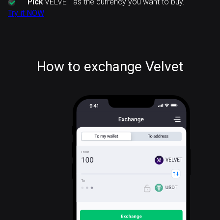
Pick
VELVET as the currency you want to buy.
Try it NOW
How to exchange Velvet
VELVET