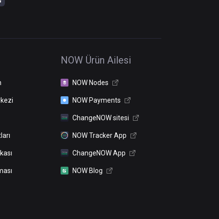
NOW Ürün Ailesi
n
NOW Nodes
kezi
NOW Payments
ChangeNOW sitesi
ları
NOW Tracker App
ikası
ChangeNOW App
ması
NOW Blog