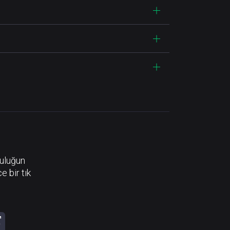
luluğun
e bir tık