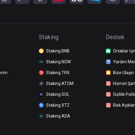
Staking
Destek
Staking BNB
Ortaklar İçi
Staking NOW
Yardım Mer
erim
Staking TRX
Bize Ulaşın
Staking ATOM
Hizmet Şart
Staking SOL
Gizlilik Polit
Staking XTZ
Risk Açıkla
Staking ADA