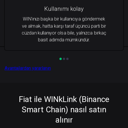
Kullanımı kolay
WIN'ınızı başka bir kullanıcıya göndermek
ve almak, hatta karşı taraf üçüncü parti bir
cüzdan kullanıyor olsa bile, yalnızca birkaç
basit adımda mümkündür.
Avantajlardan yararlanın
Fiat ile WINkLink (Binance
Smart Chain) nasıl satın
alınır