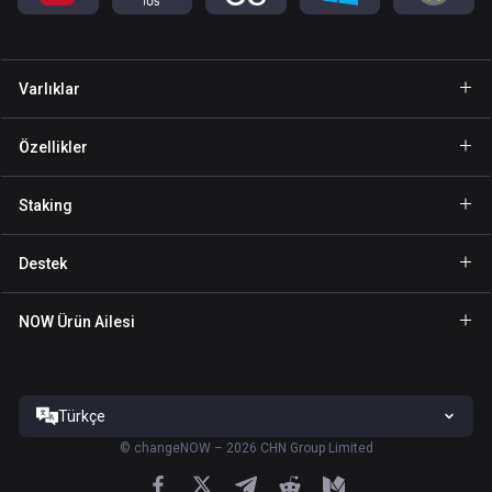
Varlıklar
Cüzdan Bitcoin
Özellikler
Cüzdan Ethereum
Explore
Staking
Cüzdan Binance Coin
GasFree
Staking BNB
Cüzdan Tether
Destek
Özel gönderim
Staking NOW
Cüzdan Solana
Ortaklar İçin
NFT
NOW Ürün Ailesi
Staking TRX
Cüzdan USD Coin
Yardım Merkezi
NOW Nodes
Staking ATOM
Cüzdan Cardano
Bize Ulaşın
NOW Payments
Staking SOL
Cüzdan Ripple
Türkçe
Hizmet Şartları
ChangeNOW sitesi
Staking XTZ
Tüm Cüzdanlar
©
changeNOW – 2026 CHN Group Limited
Gizlilik Politikası
NOW Tracker App
Staking ADA