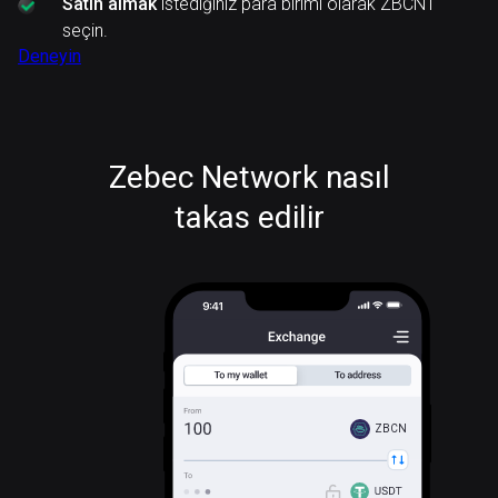
Satın almak
istediğiniz para birimi olarak ZBCN'ı
seçin.
Deneyin
Zebec Network nasıl
takas edilir
ZBCN