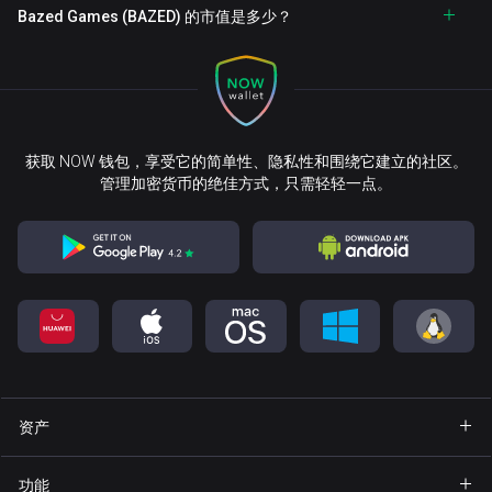
Bazed Games (BAZED) 的市值是多少？
获取 NOW 钱包，享受它的简单性、隐私性和围绕它建立的社区。
管理加密货币的绝佳方式，只需轻轻一点。
资产
钱包 Bitcoin
功能