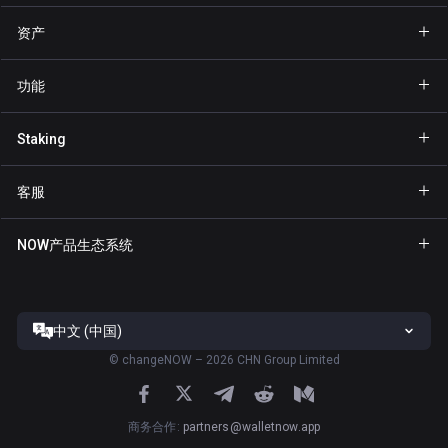
资产
钱包 Bitcoin
功能
钱包 Ethereum
Explore
Staking
钱包 Binance Coin
GasFree
Staking BNB
钱包 Tether
客服
隐私发送
Staking NOW
钱包 Solana
合作伙伴专区
NFT
NOW产品生态系统
Staking TRX
钱包 USD Coin
帮助中心
NOW Nodes
Staking ATOM
钱包 Cardano
联系我们
NOW Payments
Staking SOL
钱包 Ripple
中文 (中国)
服务条款
ChangeNOW官网
Staking XTZ
全部钱包
©
changeNOW – 2026 CHN Group Limited
隐私政策
NOW Tracker官网
Staking ADA
风险披露
ChangeNOW应用
商务合作
:
partners@walletnow.app