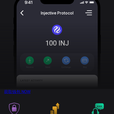
Injective Protocol
100
INJ
获取钱包
NOW