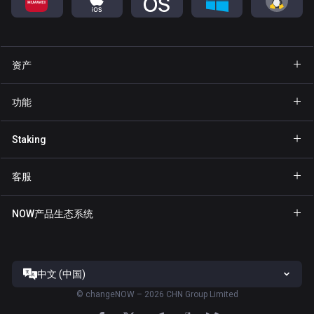
资产
钱包 Bitcoin
功能
钱包 Ethereum
Explore
Staking
钱包 Binance Coin
GasFree
Staking BNB
钱包 Tether
客服
隐私发送
Staking NOW
钱包 Solana
合作伙伴专区
NFT
NOW产品生态系统
Staking TRX
钱包 USD Coin
帮助中心
NOW Nodes
Staking ATOM
钱包 Cardano
联系我们
NOW Payments
Staking SOL
钱包 Ripple
中文 (中国)
服务条款
ChangeNOW官网
Staking XTZ
全部钱包
©
changeNOW – 2026 CHN Group Limited
隐私政策