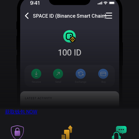
SPACE ID (Binance Smart Chain)
100
ID
获取钱包
NOW