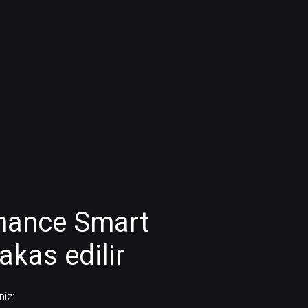
inance Smart
akas edilir
niz: