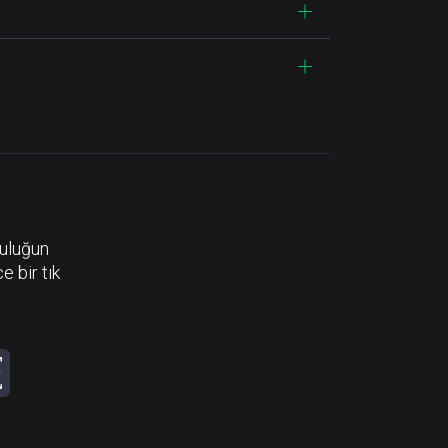
luluğun
e bir tık