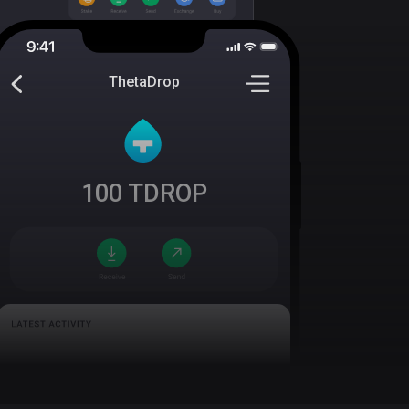
ThetaDrop
100
TDROP