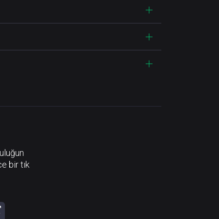
luluğun
e bir tık