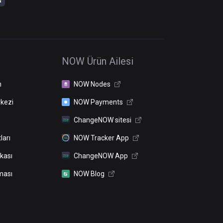
NOW Ürün Ailesi
n
NOW Nodes
kezi
NOW Payments
ChangeNOW sitesi
ları
NOW Tracker App
ikası
ChangeNOW App
ması
NOW Blog