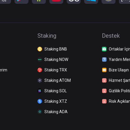
Staking
Destek
Staking BNB
Ortaklar İçi
Staking NOW
Yardım Mer
erim
Staking TRX
Bize Ulaşın
Staking ATOM
Hizmet Şart
Staking SOL
Gizlilik Polit
Staking XTZ
Risk Açıkla
Staking ADA