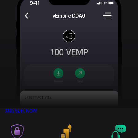
vEmpire DDAO
100
VEMP
获取钱包
NOW