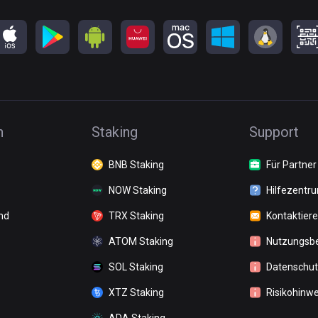
n
Staking
Support
BNB Staking
Für Partner
NOW Staking
Hilfezentr
nd
TRX Staking
Kontaktiere
ATOM Staking
Nutzungsb
SOL Staking
Datenschutz
XTZ Staking
Risikohinwe