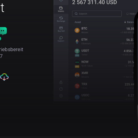
t
riebsbereit
7