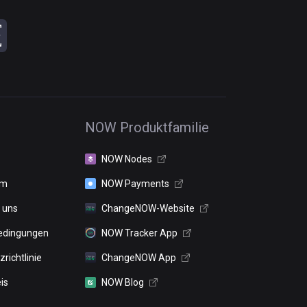
NOW Produktfamilie
NOW Nodes
um
NOW Payments
 uns
ChangeNOW-Website
edingungen
NOW Tracker App
richtlinie
ChangeNOW App
is
NOW Blog