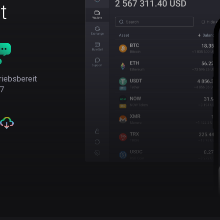
t
riebsbereit
7