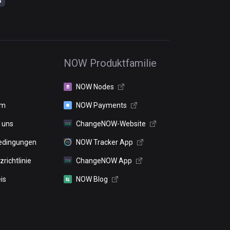
NOW Produktfamilie
NOW Nodes
um
NOW Payments
 uns
ChangeNOW-Website
edingungen
NOW Tracker App
richtlinie
ChangeNOW App
is
NOW Blog