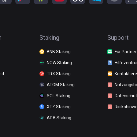
n
Staking
Support
BNB Staking
Für Partner
NOW Staking
Hilfezentr
nd
TRX Staking
Kontaktiere
ATOM Staking
Nutzungsb
SOL Staking
Datenschutz
XTZ Staking
Risikohinwe
ADA Staking