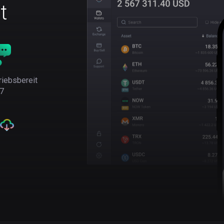
t
riebsbereit
7