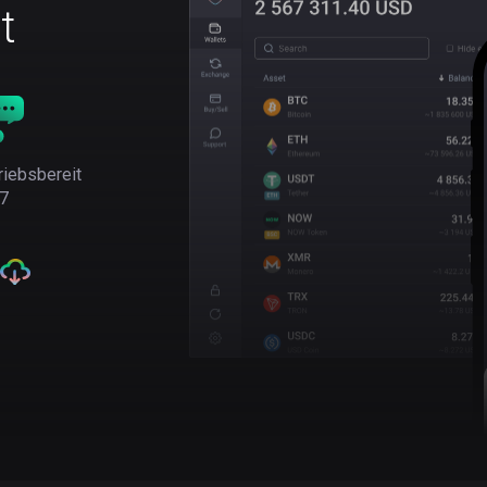
t
riebsbereit
7