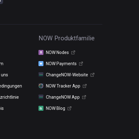
NOW Produktfamilie
NOW Nodes
um
NOW Payments
 uns
ChangeNOW-Website
edingungen
NOW Tracker App
richtlinie
ChangeNOW App
is
NOW Blog