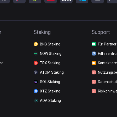
n
Staking
Support
BNB Staking
Für Partner
NOW Staking
Hilfezentr
nd
TRX Staking
Kontaktiere
ATOM Staking
Nutzungsb
SOL Staking
Datenschutz
XTZ Staking
Risikohinwe
ADA Staking