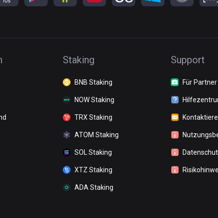
n
Staking
Support
BNB Staking
Für Partner
NOW Staking
Hilfezentr
nd
TRX Staking
Kontaktiere
ATOM Staking
Nutzungsb
SOL Staking
Datenschutz
XTZ Staking
Risikohinwe
ADA Staking