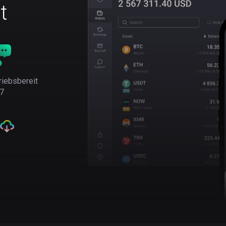
t
riebsbereit
7