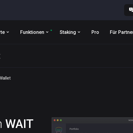
te
Funktionen
Staking
Pro
Für Partne
t
allet
n
WAIT