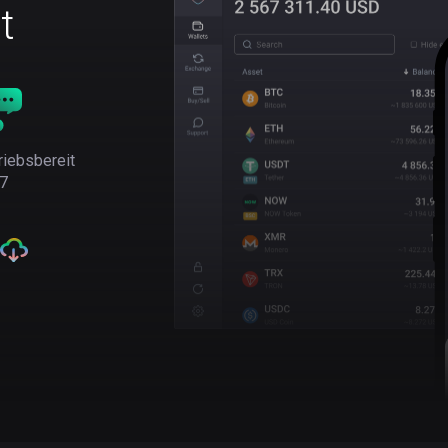
t
riebsbereit
7