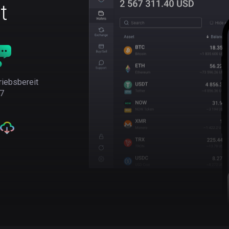
t
riebsbereit
7