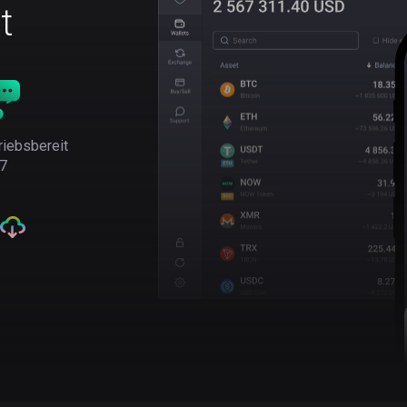
t
riebsbereit
7