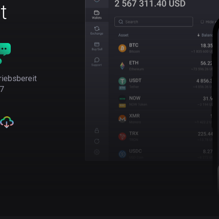
t
riebsbereit
7