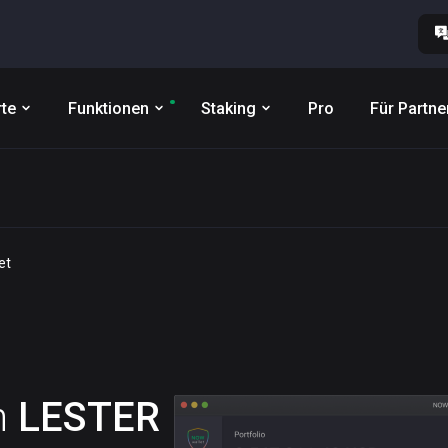
te
Funktionen
Staking
Pro
Für Partne
et
n
LESTER