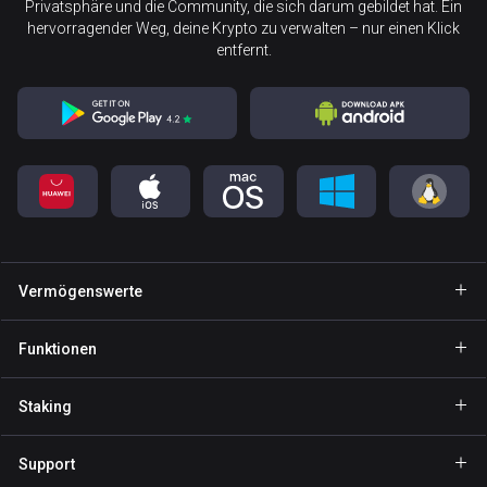
Privatsphäre und die Community, die sich darum gebildet hat. Ein
hervorragender Weg, deine Krypto zu verwalten – nur einen Klick
entfernt.
Vermögenswerte
Wallet Bitcoin
Funktionen
Wallet Ethereum
Explore
Staking
Wallet Binance Coin
GasFree
BNB Staking
Wallet Tether
Support
Private Send
NOW Staking