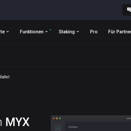
te
Funktionen
Staking
Pro
Für Partne
allet
n
MYX