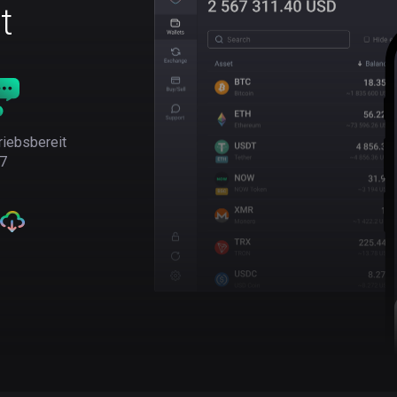
t
riebsbereit
7