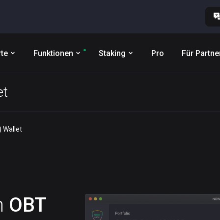
te
Funktionen
Staking
Pro
Für Partne
et
) Wallet
n
OBT