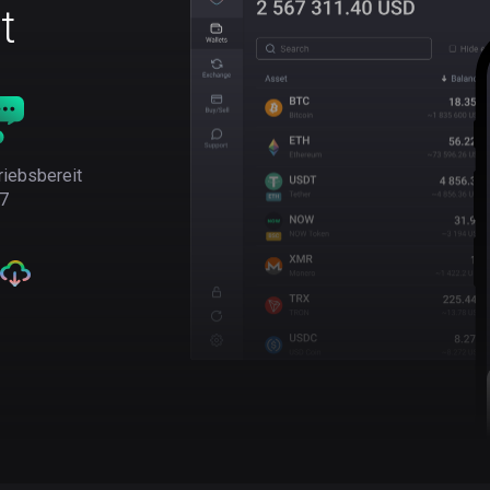
t
riebsbereit
7