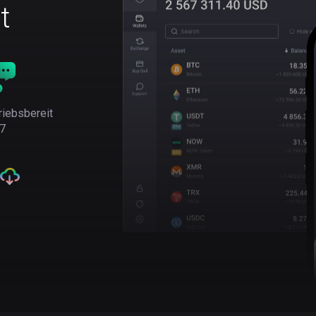
t
riebsbereit
7