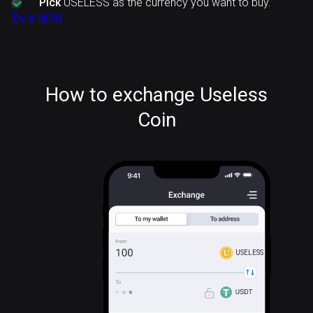
Pick
USELESS as the currency you want to buy.
Try it NOW
How to exchange Useless
Coin
USELESS