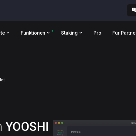
te
Funktionen
Staking
Pro
Für Partne
let
n
YOOSHI