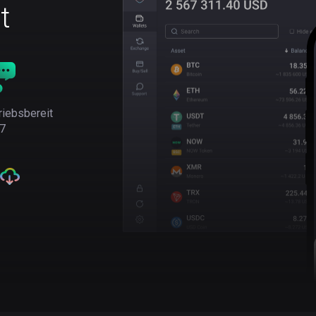
t
riebsbereit
7